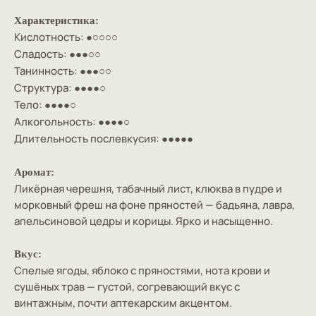
Характеристика:
Кислотность:
●○○○○
Сладость:
●●●○○
Танинность:
●●●○○
Структура:
●●●●○
Тело:
●●●●○
Алкогольность:
●●●●○
Длительность послевкусия:
●●●●●
Аромат:
Ликёрная черешня, табачный лист, клюква в пудре и
морковный фреш на фоне пряностей — бадьяна, лавра,
апельсиновой цедры и корицы. Ярко и насыщенно.
Вкус:
Спелые ягоды, яблоко с пряностями, нота крови и
сушёных трав — густой, согревающий вкус с
винтажным, почти аптекарским акцентом.