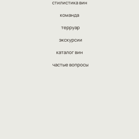
стилистика вин
команда
терруар
экскурсии
каталог вин
частые вопросы
наши адрес и контакты
Дистанционная продажа и доставка
алкогольной продукции
не осуществляются. Алкоголь можно
приобрести только в стационарном месте
торговли по адресу Ростовская область,
хутор Малая Мартыновка, улица
Административная, 21 и забрать