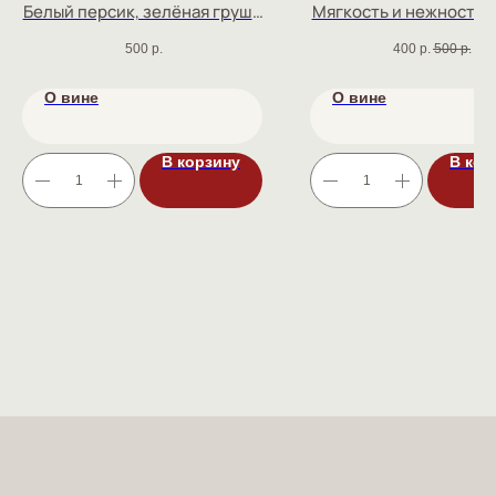
Белый персик, зелёная груша,
Мягкость и нежность, 
цветы акации, свежий вкус
розы и клубник
500
р.
400
р.
500
р.
О вине
О вине
В корзину
В кор