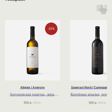
-20%
Aligote / Алиготе
Saperavi Nord / Саперави 
Антоновская ранетка, липа,
Копчёные крылья, черник
мягкий освежающий вкус
кислинка, бархат
500
р.
600
р.
500
р.
650
р.