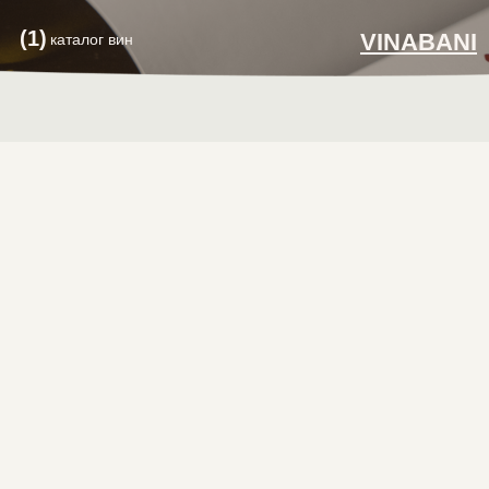
(1)
VINABANI
каталог вин