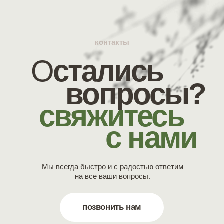
контакты
О
стались
вопросы?
свяжитесь
с нами
Мы всегда быстро и с радостью ответим
на все ваши вопросы.
позвонить нам