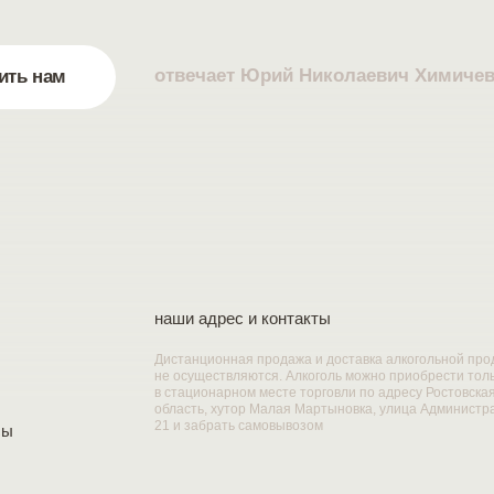
отвечает Юрий Николаевич Химиче
ить нам
наши адрес и контакты
Дистанционная продажа и доставка алкогольной про
не осуществляются. Алкоголь можно приобрести тол
в стационарном месте торговли по адресу Ростовска
область, хутор Малая Мартыновка, улица Администр
21 и забрать самовывозом
сы