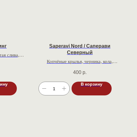
инг
Saperavi Nord / Саперави
Северный
ая слива,
Копчёные крылья, черника, кола,
щий вкус
кислинка, бархат
400
р.
зину
В корзину