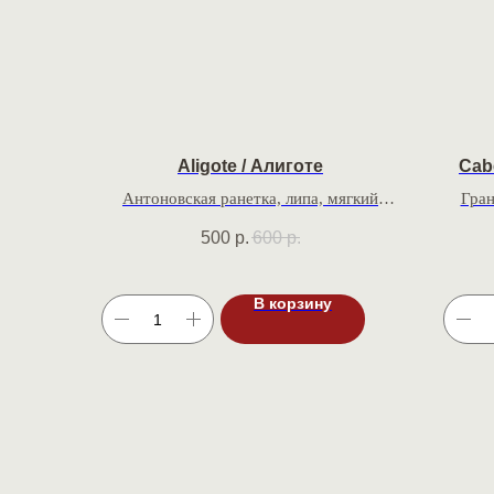
Aligote / Алиготе
Cab
Антоновская ранетка, липа, мягкий
Гран
освежающий вкус
500
р.
600
р.
В корзину