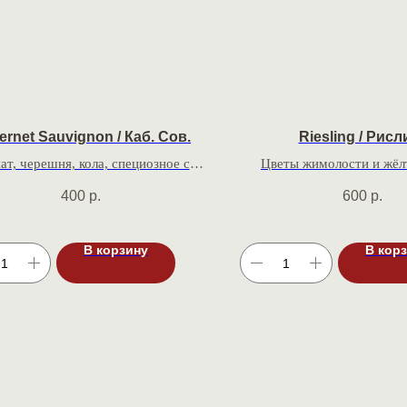
ernet Sauvignon / Каб. Сов.
Riesling / Рисл
ат, черешня, кола, специозное с
Цветы жимолости и жёлт
лёгкой зелёной нотой
хрустящий и освежаю
400
р.
600
р.
В корзину
В кор