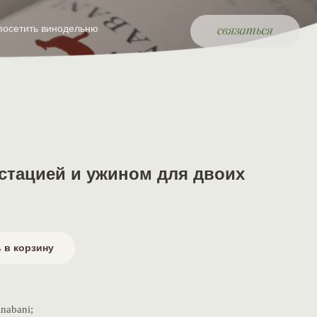
посетить винодельню
устацией и ужином для двоих
 в корзину
nabani;