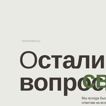
контакты
О
стали
с
вопро
Мы всегда быс
ответим на вс