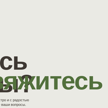
сь
вяжитесь
сы?
тро и с радостью
е ваши вопросы.