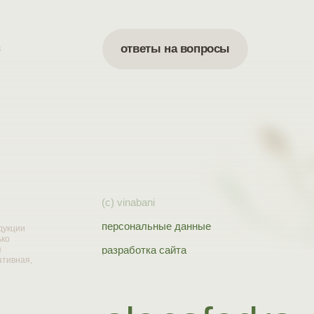
в
ответы на вопросы
(c) vinabani
персональные данные
дукции
ько
разработка сайта
я
ативная,