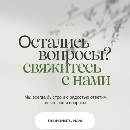
контакты
О
стались
вопросы?
свяжитесь
с нами
Мы всегда быстро и с радостью ответим
на все ваши вопросы.
позвонить нам